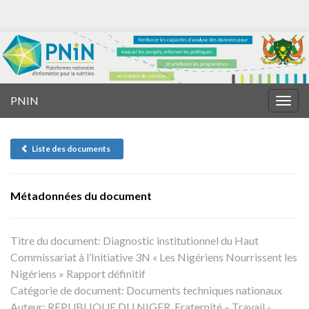
PNIN
Togg
navig
Liste des documents
Métadonnées du document
Titre du document:
Diagnostic institutionnel du Haut
Commissariat à l’Initiative 3N « Les Nigériens Nourrissent les
Nigériens » Rapport définitif
Catégorie de document:
Documents techniques nationaux
Auteur:
REPUBLIQUE DU NIGER, Fraternité – Travail -