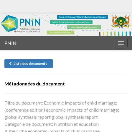
PNIN
Togg
navig
Liste des documents
Métadonnées du document
Titre du document:
Economic impacts of child marriage:
(conference edition) economic impacts of child marriage:
global synthesis report global synthesis report
Catégorie de document:
Nutrition et éducation
Auteur:
the economic impacts of child marriage