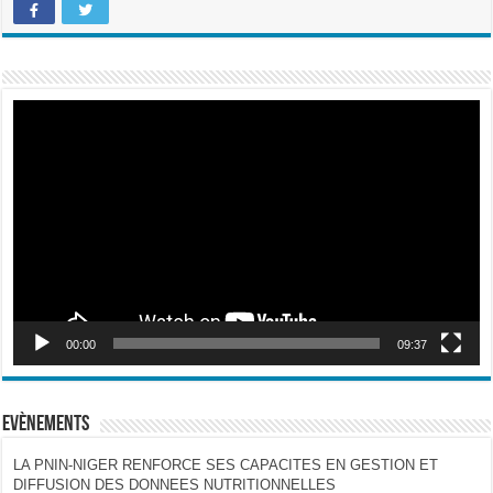
Lecteur
vidéo
00:00
09:37
Evènements
LA PNIN-NIGER RENFORCE SES CAPACITES EN GESTION ET
DIFFUSION DES DONNEES NUTRITIONNELLES