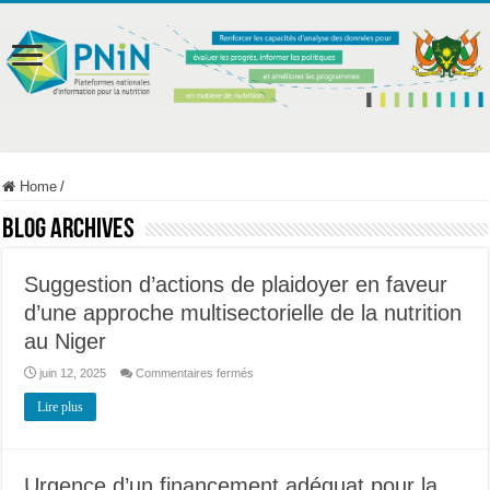
Home
/
Blog Archives
Suggestion d’actions de plaidoyer en faveur
d’une approche multisectorielle de la nutrition
au Niger
sur
juin 12, 2025
Commentaires fermés
Suggestion
d’actions
Lire plus
de
plaidoyer
en
faveur
d’une
approche
Urgence d’un financement adéquat pour la
multisectorielle