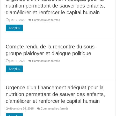
de
nutrition permettant de sauver des enfants,
la
nutrition
d’améliorer et renforcer le capital humain
au
Niger
sur
juin 12, 2025
Commentaires fermés
Urgence
d’un
Lire plus
financement
adéquat
pour
la
nutrition
permettant
Compte rendu de la rencontre du sous-
de
sauver
groupe plaidoyer et dialogue politique
des
enfants,
d’améliorer
sur
juin 12, 2025
Commentaires fermés
et
Compte
renforcer
rendu
Lire plus
le
de
capital
la
humain
rencontre
du
sous-
groupe
Urgence d’un financement adéquat pour la
plaidoyer
et
nutrition permettant de sauver des enfants,
dialogue
politique
d’améliorer et renforcer le capital humain
sur
décembre 24, 2018
Commentaires fermés
Urgence
d’un