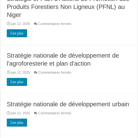
durable
Produits Forestiers Non Ligneux (PFNL) au
»
les
Niger
nigériens
nourrissent
les
sur
juin 12, 2025
Commentaires fermés
nigériens »
Stratégie
et
Lire plus
Plan
d’Actions
de
Promotion
des
Produits
Stratégie nationale de développement de
Forestiers
Non
l’agroforesterie et plan d’action
Ligneux
(PFNL)
au
sur
juin 12, 2025
Commentaires fermés
Niger
Stratégie
nationale
Lire plus
de
développement
de
l’agroforesterie
et
plan
Stratégie nationale de développement urbain
d’action
sur
juin 12, 2025
Commentaires fermés
Stratégie
nationale
Lire plus
de
développement
urbain