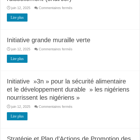
sur
juin 12, 2025
Commentaires fermés
Stratégie
nationale
Lire plus
de
développement
de
l’irrigation
et
de
Initiative grande muraille verte
la
collecte
des
sur
juin 12, 2025
Commentaires fermés
eaux
Initiative
de
grande
Lire plus
ruissellement (sndi/cer)
muraille
verte
Initiative »3n » pour la sécurité alimentaire
et le développement durable » les nigériens
nourrissent les nigériens »
sur
juin 12, 2025
Commentaires fermés
Initiative
»3n »
Lire plus
pour
la
sécurité
alimentaire
et
le
Stratégie et Plan d’Actions de Promotion des
développement