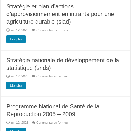
Stratégie et plan d’actions
d’approvisionnement en intrants pour une
agriculture durable (siad)
sur
juin 12, 2025
Commentaires fermés
Stratégie
et
Lire plus
plan
d’actions
d’approvisionnement
en
intrants
pour
Stratégie nationale de développement de la
une
agriculture
statistique (snds)
durable
(siad)
sur
juin 12, 2025
Commentaires fermés
Stratégie
nationale
Lire plus
de
développement
de
la
statistique
(snds)
Programme National de Santé de la
Reproduction 2005 – 2009
sur
juin 12, 2025
Commentaires fermés
Programme
National