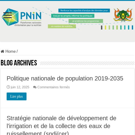
Home
/
Blog Archives
Politique nationale de population 2019-2035
sur
juin 12, 2025
Commentaires fermés
Politique
nationale
Lire plus
de
population
2019-
2035
Stratégie nationale de développement de
l’irrigation et de la collecte des eaux de
ruissellement (sndi/cer)