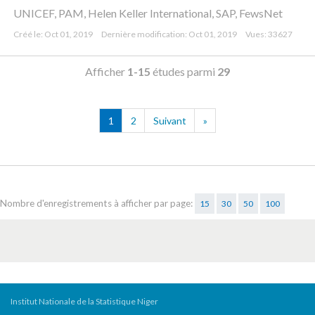
UNICEF, PAM, Helen Keller International, SAP, FewsNet
Créé le: Oct 01, 2019
Dernière modification: Oct 01, 2019
Vues: 33627
Afficher
1-15
études parmi
29
1
2
Suivant
»
Nombre d'enregistrements à afficher par page:
15
30
50
100
Institut Nationale de la Statistique Niger