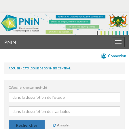
PNIN
Togg
navig
Connexion
ACCUEIL
/
CATALOGUE DE DONNÉES CENTRAL
Recherche par mot-clé
Rechercher
Annuler