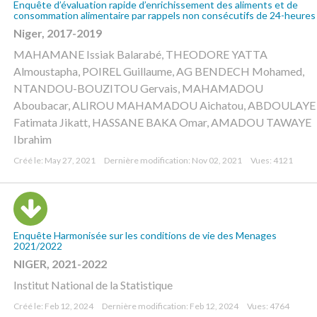
Enquête d’évaluation rapide d’enrichissement des aliments et de
consommation alimentaire par rappels non consécutifs de 24-heures
Niger, 2017-2019
MAHAMANE Issiak Balarabé, THEODORE YATTA
Almoustapha, POIREL Guillaume, AG BENDECH Mohamed,
NTANDOU-BOUZITOU Gervais, MAHAMADOU
Aboubacar, ALIROU MAHAMADOU Aichatou, ABDOULAYE
Fatimata Jikatt, HASSANE BAKA Omar, AMADOU TAWAYE
Ibrahim
Créé le: May 27, 2021
Dernière modification: Nov 02, 2021
Vues: 4121
Enquête Harmonisée sur les conditions de vie des Menages
2021/2022
NIGER, 2021-2022
Institut National de la Statistique
Créé le: Feb 12, 2024
Dernière modification: Feb 12, 2024
Vues: 4764